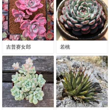
吉普赛女郎
若桃