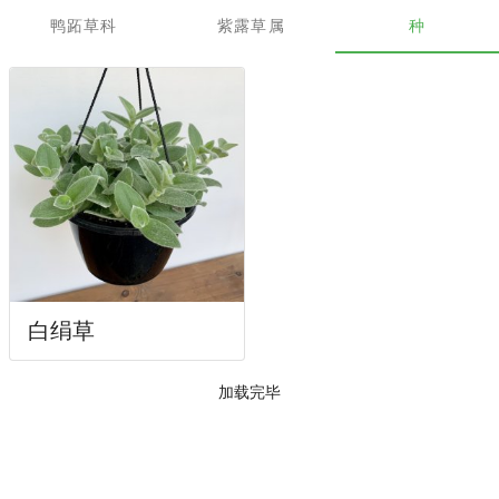
鸭跖草科
紫露草属
种
白绢草
加载完毕