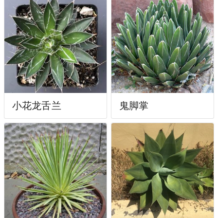
小花龙舌兰
鬼脚掌