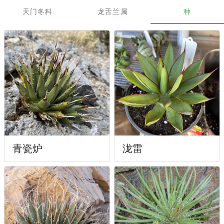
天门冬科
龙舌兰属
种
青瓷炉
泷雷