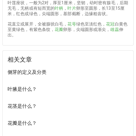
叶莲座状，一般为2对，厚至1厘米，坚韧，幼时密有腺毛，后期
无毛，无柄或有短而宽的
叶柄
，
叶片
卵形至圆形，长13至15厘
米，红色或绿色，尖端圆形，基部截断，边缘粗齿状。
花直立或展开，全被腺状白毛，
花萼
绿色至淡红色，
花冠
白黄色
至黄绿色，有紫色条纹，
花瓣
卵形，尖端圆形或渐尖，
雄蕊
伸
出。
相关文章
侧芽的定义及分类
叶腋是什么？
花茎是什么？
花瓣是什么？