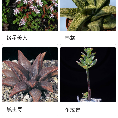
姬星美人
春莺
黑王寿
布拉舍