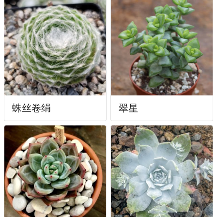
蛛丝卷绢
翠星