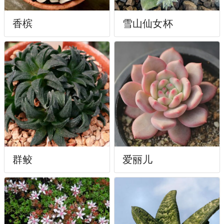
香槟
雪山仙女杯
群鲛
爱丽儿