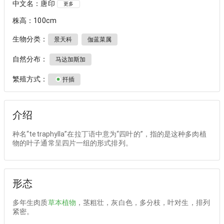
中文名：唐印
更多
株高：100cm
生物分类：
景天科
伽蓝菜属
自然分布：
马达加斯加
繁殖方式：
扦插
介绍
种名“tetraphylla”在拉丁语中意为“四叶的”，指的是这种多肉植
物的叶子通常呈四片一组的形式排列。
形态
多年生肉质
草本植物
，茎粗壮，灰白色，多分枝，叶对生，排列
紧密。