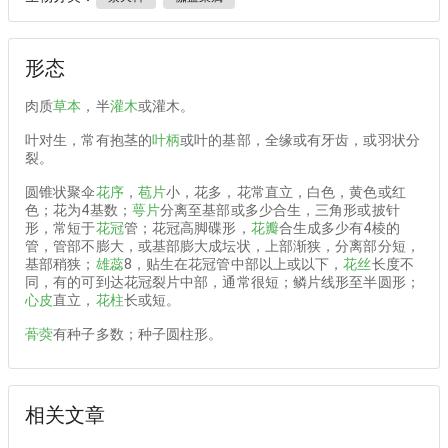
形态
肉质
草本
，半
灌木
或灌木。
叶对生，常有抱茎的
叶柄
或叶的基部，全缘或有牙齿，或羽状分
裂。
圆锥状聚伞
花序
，
苞片
小，花多，花常直立，白色，黄色或红
色；花为4基数；
萼片
分离至基部或多少合生，三角形或披针
形，常短于
花冠
管；花冠高脚碟形，
花瓣
合生成多少有4棱的
管，管部不膨大，或基部膨大成坛状，上部渐狭，分离部分短，
基部稍狭；
雄蕊
8，贴生在花冠管中部以上或以下，
花丝
长度不
同，有的可到达花冠裂片中部，通常很短；鳞片线形至半圆形；
心皮
直立，
花柱
长或短。
蓇葖
有种子多数；种子圆柱形。
相关文章