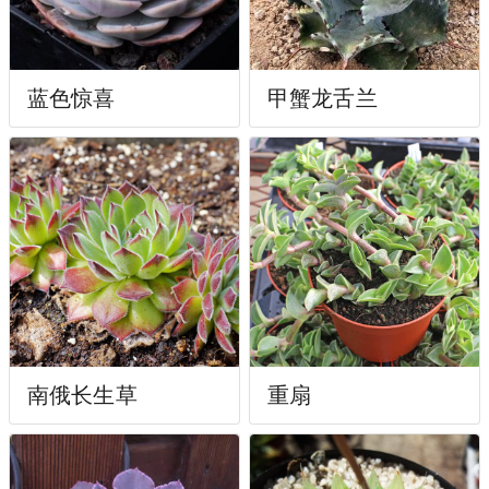
蓝色惊喜
甲蟹龙舌兰
南俄长生草
重扇