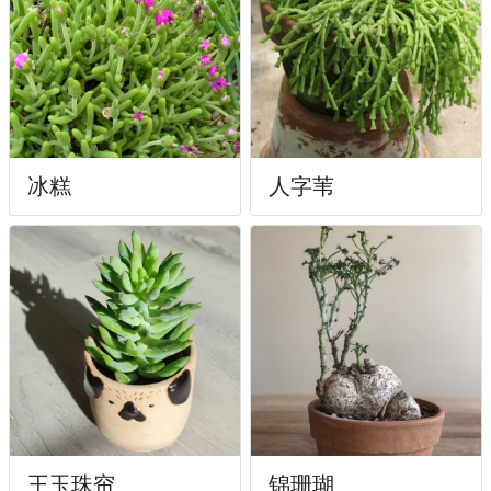
冰糕
人字苇
王玉珠帘
锦珊瑚