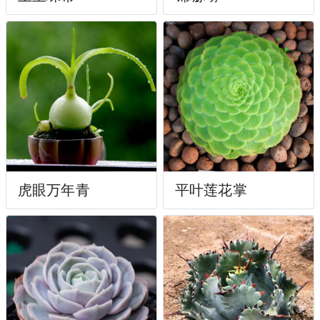
虎眼万年青
平叶莲花掌