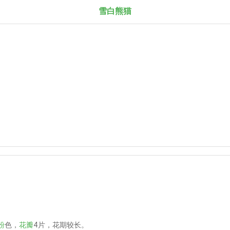
雪白熊猫
。
粉
色，
花瓣
4片，花期较长。