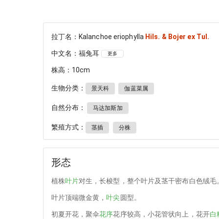
拉丁名：Kalanchoe eriophylla
Hils. & Bojer ex Tul.
中文名：福兔耳
更多
株高：10cm
生物分类：
景天科
伽蓝菜属
自然分布：
马达加斯加
繁殖方式：
茎插
分株
形态
植株
叶片
对生，长梭型，整个叶片及茎干密布白色绒毛
叶片顶端微金黄，
叶尖
圆型。
初夏开花，聚伞
花序
花序较高，小花管状向上，花开
白